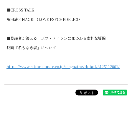
■CROSS TALK
高田漣×NAOKI（LOVE PSYCHEDELICO）
■見識者が答える！ボブ・ディランにまつわる素朴な疑問
映画『名もなき者』について
https://www.rittor-music.co.jp/magazine/detail/3125112001/