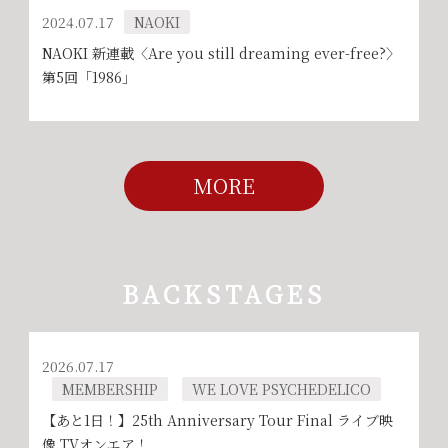
2024.07.17
NAOKI
NAOKI 新連載〈Are you still dreaming ever-free?〉
第5回「1986」
MORE
BACKSTAGES
2026.07.17
MEMBERSHIP
WE LOVE PSYCHEDELICO
【あと1日！】25th Anniversary Tour Final ライブ映
像 TVオンエア！