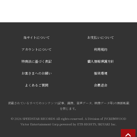
当サイトについて
お支払いについて
アカウントについて
利用規約
特商法に基づく表記
個人情報保護方針
お客さまへのお願い
推奨環境
よくあるご質問
会員退会
掲載されているすべてのコンテンツ(記事、画像、音声データ、映像データ等)の無断転載
を禁じます。
© 2026 SPEEDSTAR RECORDS All rights reserved. A Division of JVCKENWOOD
Victor Entertainment Corp.powered by ETB RIGHTS, SKIYAKI Inc.