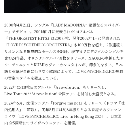
2000年4月21日、シングル『LADY MADONNA～憂鬱なるスパイダー
～』でデビュー。2001年1月に発表された1stアルバム
『THE GREATEST HITS』は200万枚、翌年2002年1月に発表された
「LOVE PSYCHEDELIC ORCHESTRA」も100万枚を超え、2作連続ミ
リオンとなる驚異的なセールスを記録。現在までにデジタルシングルを
含む24作品、オリジナルアルバム8枚をリリース。NAOKIの卓越したギ
ターテクニックとKUMIのヴォーカルスタイルが、印象的なリフ、日本
語と英語が自由に行き交う歌詞によって、LOVE PSYCHEDELICO独自
の音楽スタイルを確立している。
2022年には8枚目のアルバム『A revolution』をリリースし、
Live Tour 2022 "A revolution" 全国ツアーを開催し大盛況となる。
2024年5月、配信シングル「Forgive me not」をリリース（ドラマ『社
内処刑人』主題歌）。同年8月には約8年振りとなる香港でのワンマン
ライヴ「LOVE PSYCHEDELICO Live in Hong Kong 2024」、日本国
内 全5箇所にてライヴハウスツアーを開催。