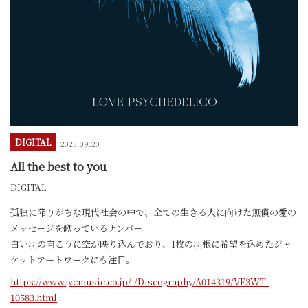
DIGITAL
2023.09.20
All the best to you
DIGITAL
孤独に陥りがちな現代社会の中で、全ての生きる人に向けた無償の愛の
メッセージを歌っているナンバー。
白い羽の向こうに空が映り込んでおり、1枚の羽根に希望を込めたジャ
ケットアートワークにも注目。
https://www.jvcmusic.co.jp/-/Discography/A014319/VE3WT-
10583.html