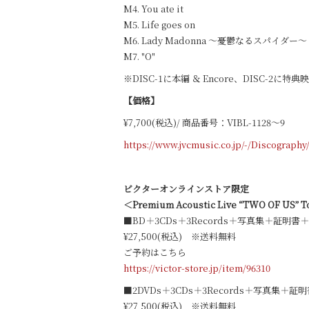
M4. You ate it
M5. Life goes on
M6. Lady Madonna ～憂鬱なるスパイダー～
M7. "O"
※DISC-1に本編 ＆ Encore、DISC-2に特
【価格】
¥7,700(税込)/ 商品番号：VIBL-1128～9
https://www.jvcmusic.co.jp/-/Discography
ビクターオンラインストア限定
＜Premium Acoustic Live “TWO OF US”
■BD＋3CDs＋3Records＋写真集＋証明書＋
¥27,500(税込) ※送料無料
ご予約はこちら
https://victor-store.jp/item/96310
■2DVDs＋3CDs＋3Records＋写真集＋証
¥27,500(税込) ※送料無料