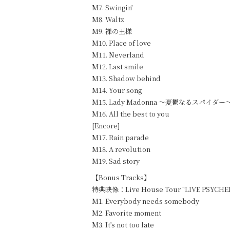
M7. Swingin’
M8. Waltz
M9. 裸の王様
M10. Place of love
M11. Neverland
M12. Last smile
M13. Shadow behind
M14. Your song
M15. Lady Madonna ～憂鬱なるスパイダー
M16. All the best to you
[Encore]
M17. Rain parade
M18. A revolution
M19. Sad story
【Bonus Tracks】
特典映像：Live House Tour "LIVE PSYCHED
M1. Everybody needs somebody
M2. Favorite moment
M3. It’s not too late