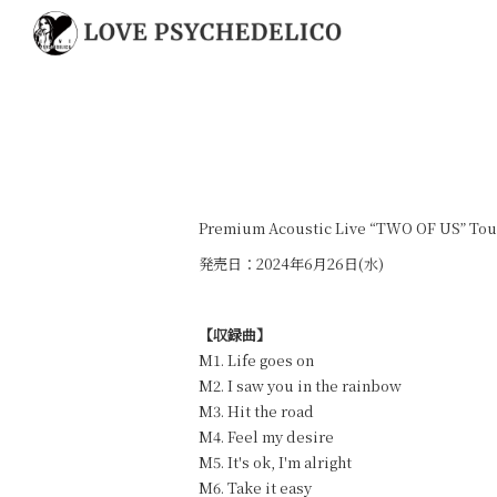
Premium Acoustic Live “TWO OF US” To
発売日：2024年6月26日(水)
【収録曲】
M1. Life goes on
M2. I saw you in the rainbow
M3. Hit the road
M4. Feel my desire
M5. It's ok, I'm alright
M6. Take it easy